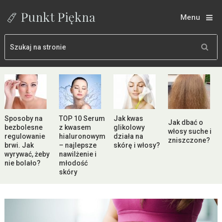
Menu
Sposoby na
TOP 10 Serum
Jak kwas
Jak dbać o
bezbolesne
z kwasem
glikolowy
włosy suche i
regulowanie
hialuronowym
działa na
zniszczone?
brwi. Jak
– najlepsze
skórę i włosy?
wyrywać, żeby
nawilżenie i
nie bolało?
młodość
skóry